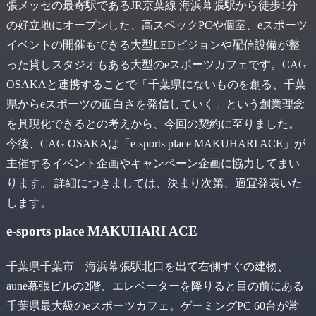
張メッセの最寄駅であるJR京葉線 海浜幕張駅から徒歩1分
の好立地にオープンした、高スペックPCや個室、eスポーツ
イベントの開催もできる大型LEDビジョンや配信設備が整
った貸しスタジオもある大型のeスポーツカフェです。CAG
OSAKAと連携することで「千葉県にないものを創る、千葉
県からeスポーツの面白さを発信していく」という創業理念
を具現化できるとの考えから、今回の契約に至りました。
今後、CAG OSAKAは「e-sports place MAKUHARI ACE」が
主催するイベント企画やキャンペーン企画に協力してまい
ります。 詳細につきましては、決まり次第、適宜発表いた
します。
e-sports place MAKUHARI ACE
千葉県千葉市 海浜幕張駅北口を出て右側すぐの建物、
aune幕張ビルの2階、エレベーターを降りると目の前にある
千葉県最大級のeスポーツカフェ。ゲーミングPC 60台が常