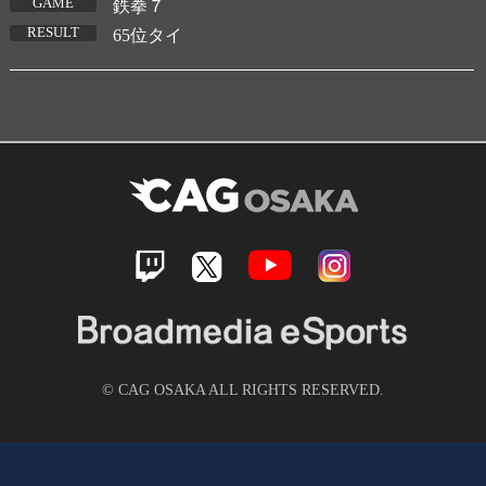
GAME
鉄拳７
RESULT
65位タイ
© CAG OSAKA ALL RIGHTS RESERVED.